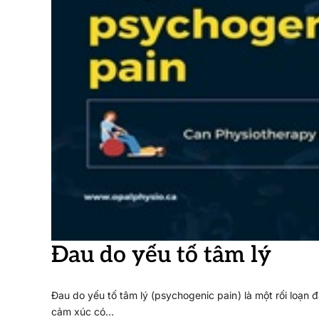
Đau do yếu tố tâm lý
Đau do yếu tố tâm lý (psychogenic pain) là một rối loạn 
cảm xúc có…