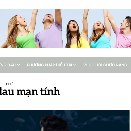
ỨNG ĐAU
PHƯƠNG PHÁP ĐIỀU TRỊ
PHỤC HỒI CHỨC NĂNG
THẺ
 đau mạn tính