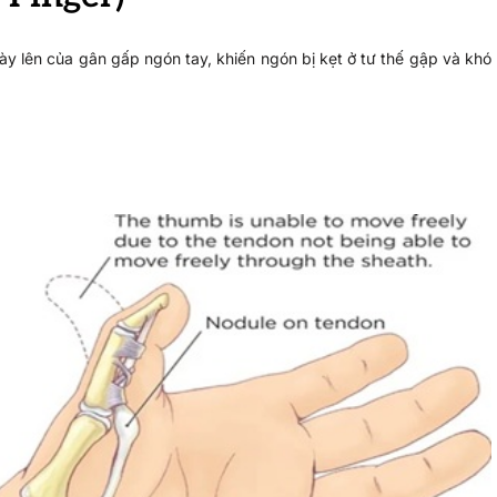
dày lên của gân gấp ngón tay, khiến ngón bị kẹt ở tư thế gập và khó