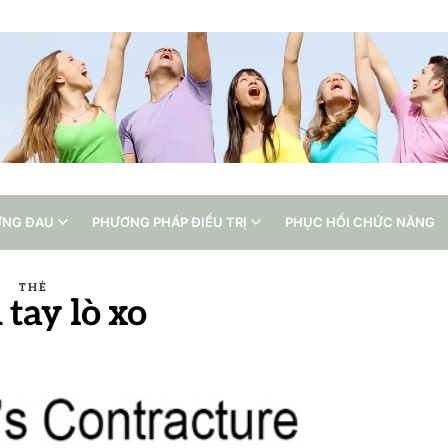
ỨNG ĐAU
PHƯƠNG PHÁP ĐIỀU TRỊ
PHỤC HỒI CHỨC NĂNG
THẺ
 tay lò xo