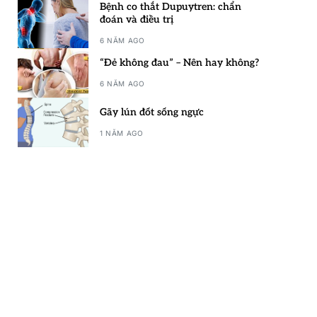
Bệnh co thắt Dupuytren: chẩn
đoán và điều trị
6 NĂM AGO
“Đẻ không đau” – Nên hay không?
6 NĂM AGO
Gãy lún đốt sống ngực
1 NĂM AGO