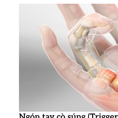
Ngón tay cò súng (Trigger