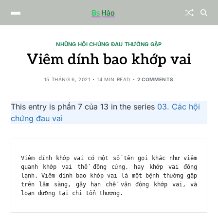
NHỮNG HỘI CHỨNG ĐAU THƯỜNG GẶP
Viêm dính bao khớp vai
15 THÁNG 6, 2021
14 MIN READ
2 COMMENTS
This entry is phần 7 của 13 in the series
03. Các hội
chứng đau vai
Viêm dính khớp vai có một số tên gọi khác như viêm 
quanh khớp vai thể đông cứng, hay khớp vai đông 
lạnh. Viêm dính bao khớp vai là một bệnh thường gặp 
trên lâm sàng, gây hạn chế vận động khớp vai, và 
loạn dưỡng tại chi tổn thương.