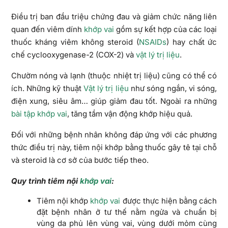
Điều trị ban đầu triệu chứng đau và giảm chức năng liên
quan đến viêm dính
khớp vai
gồm sự kết hợp của các loại
thuốc kháng viêm không steroid (
NSAIDs
) hay chất ức
chế cyclooxygenase-2 (COX-2) và
vật lý trị liệu
.
Chườm nóng và lạnh (thuộc nhiệt trị liệu) cũng có thể có
ích. Những kỹ thuật
Vật lý trị liệu
như sóng ngắn, vi sóng,
điện xung, siêu âm… giúp giảm đau tốt. Ngoài ra những
bài tập khớp vai
, tăng tầm vận động khớp hiệu quả.
Đối với những bệnh nhân không đáp ứng với các phương
thức điều trị này, tiêm nội khớp bằng thuốc gây tê tại chỗ
và steroid là cơ sở của bước tiếp theo.
Quy trình tiêm nội
khớp vai
:
Tiêm nội khớp
khớp vai
được thực hiện bằng cách
đặt bệnh nhân ở tư thế nằm ngửa và chuẩn bị
vùng da phủ lên vùng vai, vùng dưới mỏm cùng