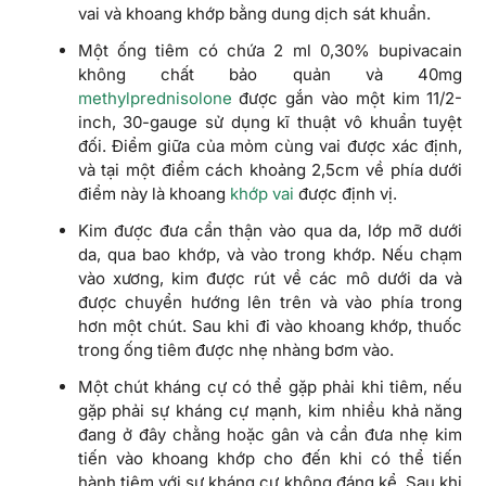
vai và khoang khớp bằng dung dịch sát khuẩn.
Một ống tiêm có chứa 2 ml 0,30% bupivacain
không chất bảo quản và 40mg
methylprednisolone
được gắn vào một kim 11/2-
inch, 30-gauge sử dụng kĩ thuật vô khuẩn tuyệt
đối. Điểm giữa của mỏm cùng vai được xác định,
và tại một điểm cách khoảng 2,5cm về phía dưới
điểm này là khoang
khớp vai
được định vị.
Kim được đưa cẩn thận vào qua da, lớp mỡ dưới
da, qua bao khớp, và vào trong khớp. Nếu chạm
vào xương, kim được rút về các mô dưới da và
được chuyển hướng lên trên và vào phía trong
hơn một chút. Sau khi đi vào khoang khớp, thuốc
trong ống tiêm được nhẹ nhàng bơm vào.
Một chút kháng cự có thể gặp phải khi tiêm, nếu
gặp phải sự kháng cự mạnh, kim nhiều khả năng
đang ở đây chằng hoặc gân và cần đưa nhẹ kim
tiến vào khoang khớp cho đến khi có thể tiến
hành tiêm với sự kháng cự không đáng kể. Sau khi