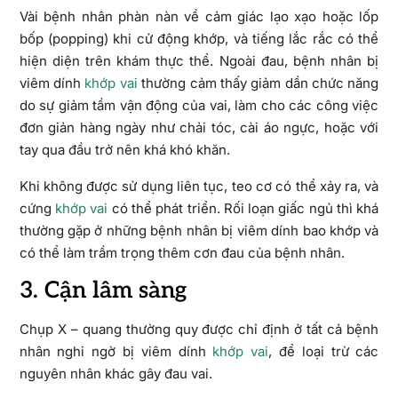
Vài bệnh nhân phàn nàn về cảm giác lạo xạo hoặc lốp
bốp (popping) khi cử động khớp, và tiếng lắc rắc có thể
hiện diện trên khám thực thể. Ngoài đau, bệnh nhân bị
viêm dính
khớp vai
thường cảm thấy giảm dần chức năng
do sự giảm tầm vận động của vai, làm cho các công việc
đơn giản hàng ngày như chải tóc, cài áo ngực, hoặc với
tay qua đầu trở nên khá khó khăn.
Khi không được sử dụng liên tục, teo cơ có thể xảy ra, và
cứng
khớp vai
có thể phát triển. Rối loạn giấc ngủ thì khá
thường gặp ở những bệnh nhân bị viêm dính bao khớp và
có thể làm trầm trọng thêm cơn đau của bệnh nhân.
3. Cận lâm sàng
Chụp X – quang thường quy được chỉ định ở tất cả bệnh
nhân nghi ngờ bị viêm dính
khớp vai
, để loại trừ các
nguyên nhân khác gây đau vai.