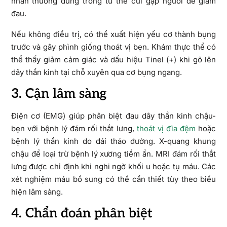
nhân thường đứng trong tư thế cúi gập người để giảm
đau.
Nếu không điều trị, có thể xuất hiện yếu cơ thành bụng
trước và gây phình giống thoát vị bẹn. Khám thực thể có
thể thấy giảm cảm giác và dấu hiệu Tinel (+) khi gõ lên
dây thần kinh tại chỗ xuyên qua cơ bụng ngang.
3. Cận lâm sàng
Điện cơ (EMG) giúp phân biệt đau dây thần kinh chậu-
bẹn với bệnh lý đám rối thắt lưng,
thoát vị đĩa đệm
hoặc
bệnh lý thần kinh do đái tháo đường. X-quang khung
chậu để loại trừ bệnh lý xương tiềm ẩn. MRI đám rối thắt
lưng được chỉ định khi nghi ngờ khối u hoặc tụ máu. Các
xét nghiệm máu bổ sung có thể cần thiết tùy theo biểu
hiện lâm sàng.
4. Chẩn đoán phân biệt