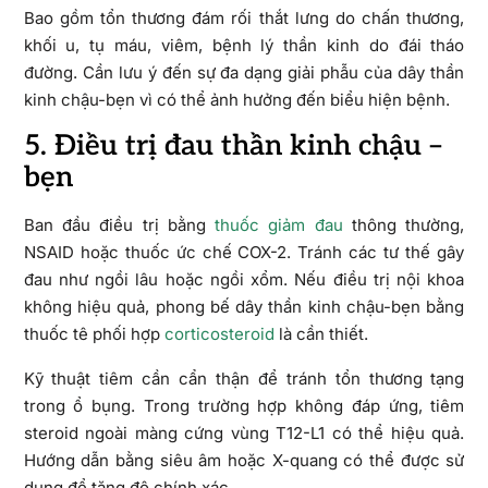
Bao gồm tổn thương đám rối thắt lưng do chấn thương,
khối u, tụ máu, viêm, bệnh lý thần kinh do đái tháo
đường. Cần lưu ý đến sự đa dạng giải phẫu của dây thần
kinh chậu-bẹn vì có thể ảnh hưởng đến biểu hiện bệnh.
5. Điều trị đau thần kinh chậu –
bẹn
Ban đầu điều trị bằng
thuốc giảm đau
thông thường,
NSAID hoặc thuốc ức chế COX-2. Tránh các tư thế gây
đau như ngồi lâu hoặc ngồi xổm. Nếu điều trị nội khoa
không hiệu quả, phong bế dây thần kinh chậu-bẹn bằng
thuốc tê phối hợp
corticosteroid
là cần thiết.
Kỹ thuật tiêm cần cẩn thận để tránh tổn thương tạng
trong ổ bụng. Trong trường hợp không đáp ứng, tiêm
steroid ngoài màng cứng vùng T12-L1 có thể hiệu quả.
Hướng dẫn bằng siêu âm hoặc X-quang có thể được sử
dụng để tăng độ chính xác.