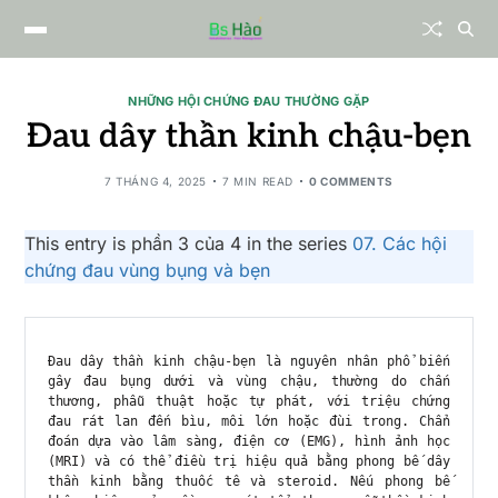
NHỮNG HỘI CHỨNG ĐAU THƯỜNG GẶP
Đau dây thần kinh chậu-bẹn
7 THÁNG 4, 2025
7 MIN READ
0 COMMENTS
This entry is phần 3 của 4 in the series
07. Các hội
chứng đau vùng bụng và bẹn
Đau dây thần kinh chậu-bẹn là nguyên nhân phổ biến 
gây đau bụng dưới và vùng chậu, thường do chấn 
thương, phẫu thuật hoặc tự phát, với triệu chứng 
đau rát lan đến bìu, môi lớn hoặc đùi trong. Chẩn 
đoán dựa vào lâm sàng, điện cơ (EMG), hình ảnh học 
(MRI) và có thể điều trị hiệu quả bằng phong bế dây 
thần kinh bằng thuốc tê và steroid. Nếu phong bế 