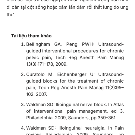
di căn tại cột sống hoặc xâm lấn đám rối thắt lưng do ung
thư.
Tài liệu tham khảo
Bellingham GA, Peng PWH: Ultrasound-
guided interventional procedures for chronic
pelvic pain, Tech Reg Anesth Pain Manag
13(3):171–178, 2009.
Curatolo M, Eichenberger U: Ultrasound-
guided blocks for the treatment of chronic
pain, Tech Reg Anesth Pain Manag 11(2):95–
102, 2007.
Waldman SD: Ilioinguinal nerve block. In Atlas
of interventional pain management, ed 3,
Philadelphia, 2009, Saunders, pp 359–361.
Waldman SD: Ilioinguinal neuralgia. In Pain
review, Philadelphia, 2009, Saunders, pp