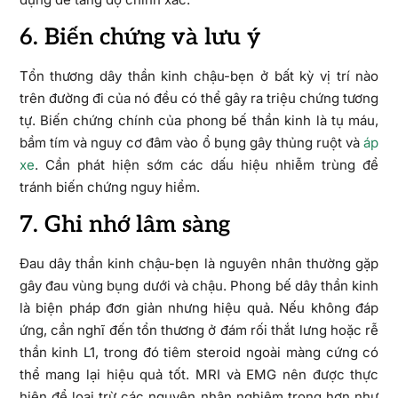
6. Biến chứng và lưu ý
Tổn thương dây thần kinh chậu-bẹn ở bất kỳ vị trí nào
trên đường đi của nó đều có thể gây ra triệu chứng tương
tự. Biến chứng chính của phong bế thần kinh là tụ máu,
bầm tím và nguy cơ đâm vào ổ bụng gây thủng ruột và
áp
xe
. Cần phát hiện sớm các dấu hiệu nhiễm trùng để
tránh biến chứng nguy hiểm.
7. Ghi nhớ lâm sàng
Đau dây thần kinh chậu-bẹn là nguyên nhân thường gặp
gây đau vùng bụng dưới và chậu. Phong bế dây thần kinh
là biện pháp đơn giản nhưng hiệu quả. Nếu không đáp
ứng, cần nghĩ đến tổn thương ở đám rối thắt lưng hoặc rễ
thần kinh L1, trong đó tiêm steroid ngoài màng cứng có
thể mang lại hiệu quả tốt. MRI và EMG nên được thực
hiện để loại trừ các nguyên nhân nghiêm trọng hơn như