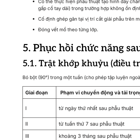
Có thể thực hiện phẫu thuật tạo hình dây chằ
gấp cổ tay dài) trong trường hợp không ổn địn
Cố định ghép gân tại vị trí cắt giải phẫu trên
Đóng vết mổ theo từng lớp.
5. Phục hồi chức năng sa
5.1. Trật khớp khuỷu (điều tr
Bó bột (90°) trong một tuần (cho phép tập luyện ngoài
Giai đoạn
Phạm vi chuyển động và tải trọ
I
từ ngày thứ nhất sau phẫu thuật
II
từ tuần thứ 7 sau phẫu thuật
III
khoảng 3 tháng sau phẫu thuật