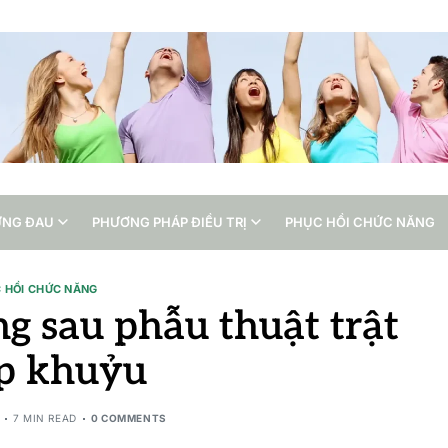
ỨNG ĐAU
PHƯƠNG PHÁP ĐIỀU TRỊ
PHỤC HỒI CHỨC NĂNG
 HỒI CHỨC NĂNG
g sau phẫu thuật trật
p khuỷu
7 MIN READ
0 COMMENTS