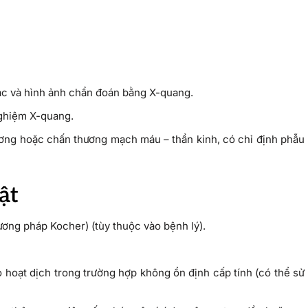
ác và hình ảnh chẩn đoán bằng X-quang.
 nghiệm X-quang.
ơng hoặc chấn thương mạch máu – thần kinh, có chỉ định phẫu
ật
ơng pháp Kocher) (tùy thuộc vào bệnh lý).
ao hoạt dịch trong trường hợp không ổn định cấp tính (có thể sử