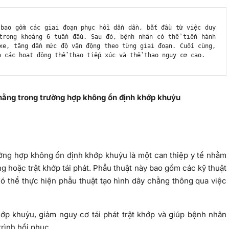
bao gồm các giai đoạn phục hồi dần dần, bắt đầu từ việc duy 
trong khoảng 6 tuần đầu. Sau đó, bệnh nhân có thể tiến hành 
xe, tăng dần mức độ vận động theo từng giai đoạn. Cuối cùng, 
o các hoạt động thể thao tiếp xúc và thể thao nguy cơ cao.
chằng trong trường hợp không ổn định khớp khuỷu
rường hợp không ổn định khớp khuỷu là một can thiệp y tế nhằm
g hoặc trật khớp tái phát. Phẫu thuật này bao gồm các kỹ thuật
có thể thực hiện phẫu thuật tạo hình dây chằng thông qua việc
ớp khuỷu, giảm nguy cơ tái phát trật khớp và giúp bệnh nhân
trình hồi phục.