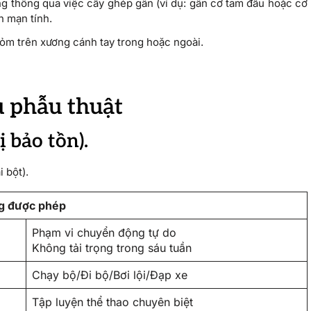
ng thông qua việc cấy ghép gân (ví dụ: gân cơ tam đầu hoặc cơ
h mạn tính.
 mỏm trên xương cánh tay trong hoặc ngoài.
u phẫu thuật
ị bảo tồn).
 bột).
ng được phép
Phạm vi chuyển động tự do
Không tải trọng trong sáu tuần
Chạy bộ/Đi bộ/Bơi lội/Đạp xe
Tập luyện thể thao chuyên biệt