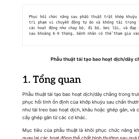
Phục hồi chức năng sau phẫu thuật trật khớp khuỷu 
trì phạm vi chuyển động tự do và không tải trọng 
các hoạt động như chạy bộ, đi bộ, bơi lội, và đạp 
sau khoảng 6-9 tháng, bệnh nhân có thể tham gia và
Phẫu thuật tái tạo bao hoạt dịch/dây 
1. Tổng quan
Phẫu thuật tái tạo bao hoạt dịch/dây chằng trong t
phục hồi tính ổn định của khớp khuỷu sau chấn thươn
như tái treo bao hoạt dịch, khâu hoặc ghép gân, và 
cấy ghép gân từ các cơ khác.
Mục tiêu của phẫu thuật là khôi phục chức năng kh
quay lại các hoạt động thể chất bình thường sau quá 