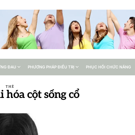
ỨNG ĐAU
PHƯƠNG PHÁP ĐIỀU TRỊ
PHỤC HỒI CHỨC NĂNG
THẺ
ái hóa cột sống cổ