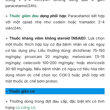
paracetamol/24h).
+
Thuốc giảm đau
dạng phối hợp
: Paracetamol kết hợp
với một opiad nhẹ như codein hoặc tramadol: 2-4
viên/24h.
+
Thuốc kháng viêm không steroid (NSAID)
: Lựa chọn
một thuốc thích hợp tùy cơ địa bệnh nhân và các nguy
cơ tác dụng phụ. Liều thường dùng: diclofenac 75-150
mg/ngày; piroxicam 20 mg/ngày; meloxicam 7,5-15
mg/ngày; celecoxib 100-200 mg/ngày; hoặc etoricoxib
30-60 mg/ngày. Nếu bệnh nhân có nguy cơ tiêu hóa nên
dùng nhóm ức chế chọn lọc COX-2 hoặc phối hợp với
một thuốc ức chế bơm proton.
− Thuốc giãn cơ:
+ Thường dùng trong đợt đau cấp, đặc biệt khi có tình
trạng
co cứng cơ
.