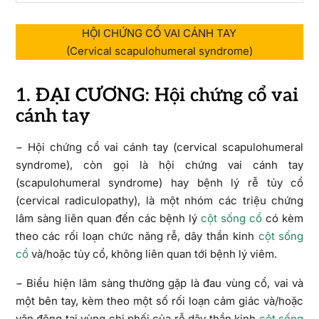
HỘI CHỨNG CỔ VAI CÁNH TAY
(Cervical scapulohumeral syndrome)
1. ĐẠI CƯƠNG: Hội chứng cổ vai
cánh tay
− Hội chứng cổ vai cánh tay (cervical scapulohumeral
syndrome), còn gọi là hội chứng vai cánh tay
(scapulohumeral syndrome) hay bệnh lý rễ tủy cổ
(cervical radiculopathy), là một nhóm các triệu chứng
lâm sàng liên quan đến các bệnh lý
cột sống cổ
có kèm
theo các rối loạn chức năng rễ, dây thần kinh
cột sống
cổ
và/hoặc tủy cổ, không liên quan tới bệnh lý viêm.
− Biểu hiện lâm sàng thường gặp là đau vùng cổ, vai và
một bên tay, kèm theo một số rối loạn cảm giác và/hoặc
vận động tại vùng chi phối của rễ dây thần kinh
cột sống