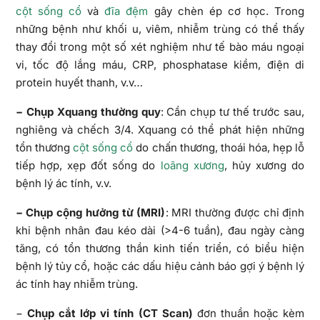
cột sống cổ
và
đĩa đệm
gây chèn ép cơ học. Trong
những bệnh như khối u, viêm, nhiễm trùng có thể thấy
thay đổi trong một số xét nghiệm như tế bào máu ngoại
vi, tốc độ lắng máu, CRP, phosphatase kiềm, điện di
protein huyết thanh, v.v…
− Chụp Xquang thường quy
: Cần chụp tư thế trước sau,
nghiêng và chếch 3/4. Xquang có thể phát hiện những
tổn thương
cột sống cổ
do chấn thương, thoái hóa, hẹp lỗ
tiếp hợp, xẹp đốt sống do
loãng xương
, hủy xương do
bệnh lý ác tính, v.v.
− Chụp cộng hưởng từ (MRI)
: MRI thường được chỉ định
khi bệnh nhân đau kéo dài (>4-6 tuần), đau ngày càng
tăng, có tổn thương thần kinh tiến triển, có biểu hiện
bệnh lý tủy cổ, hoặc các dấu hiệu cảnh báo gợi ý bệnh lý
ác tính hay nhiễm trùng.
−
Chụp cắt lớp vi tính (CT Scan)
đơn thuần hoặc kèm