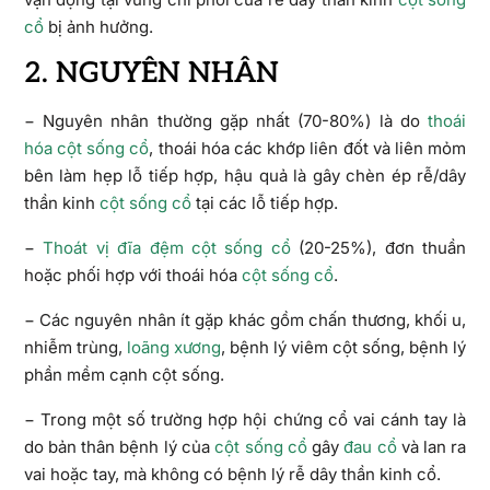
cổ
bị ảnh hưởng.
2. NGUYÊN NHÂN
− Nguyên nhân thường gặp nhất (70-80%) là do
thoái
hóa cột sống cổ
, thoái hóa các khớp liên đốt và liên mỏm
bên làm hẹp lỗ tiếp hợp, hậu quả là gây chèn ép rễ/dây
thần kinh
cột sống cổ
tại các lỗ tiếp hợp.
−
Thoát vị đĩa đệm cột sống cổ
(20-25%), đơn thuần
hoặc phối hợp với thoái hóa
cột sống cổ
.
− Các nguyên nhân ít gặp khác gồm chấn thương, khối u,
nhiễm trùng,
loãng xương
, bệnh lý viêm cột sống, bệnh lý
phần mềm cạnh cột sống.
− Trong một số trường hợp hội chứng cổ vai cánh tay là
do bản thân bệnh lý của
cột sống cổ
gây
đau cổ
và lan ra
vai hoặc tay, mà không có bệnh lý rễ dây thần kinh cổ.