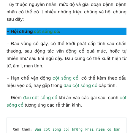
Tùy thuộc nguyên nhân, mức độ và giai đoạn bệnh, bệnh
nhân có thể có ít nhiều những triệu chứng và hội chứng
sau đây:
− Hội chứng
cột sống cổ
:
+ Đau vùng cổ gáy, có thể khởi phát cấp tính sau chấn
thương, sau động tác vận động cổ quá mức, hoặc tự
nhiên như sau khi ngủ dậy. Đau cũng có thể xuất hiện từ
từ, âm ỉ, mạn tính.
+ Hạn chế vận động
cột sống cổ
, có thể kèm theo dấu
hiệu vẹo cổ, hay gặp trong
đau cột sống cổ
cấp tính.
+ Điểm
đau cột sống cổ
khi ấn vào các gai sau, cạnh
cột
sống cổ
tương ứng các rễ thần kinh.
Xem thêm: 
Đau cột sống cổ: Những khái niệm cơ bản 