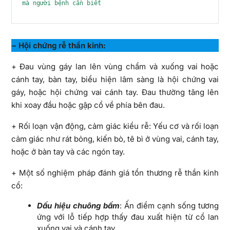
mà người bệnh cần biết
− Hội chứng rễ thần kinh:
+ Đau vùng gáy lan lên vùng chẩm và xuống vai hoặc
cánh tay, bàn tay, biểu hiện lâm sàng là hội chứng vai
gáy, hoặc hội chứng vai cánh tay. Đau thường tăng lên
khi xoay đầu hoặc gập cổ về phía bên đau.
+ Rối loạn vận động, cảm giác kiểu rễ: Yếu cơ và rối loạn
cảm giác như rát bỏng, kiến bò, tê bì ở vùng vai, cánh tay,
hoặc ở bàn tay và các ngón tay.
+ Một số nghiệm pháp đánh giá tổn thương rễ thần kinh
cổ:
Dấu hiệu chuông bấm
: Ấn điểm cạnh sống tương
ứng với lỗ tiếp hợp thấy đau xuất hiện từ cổ lan
xuống vai và cánh tay.