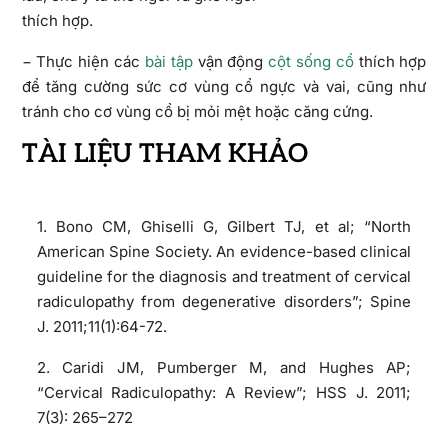
thích hợp.
− Thực hiện các
bài tập
vận động
cột sống cổ
thích hợp
để tăng cường sức cơ vùng cổ ngực và vai, cũng như
tránh cho cơ vùng cổ bị mỏi mệt hoặc căng cứng.
TÀI LIỆU THAM KHẢO
1. Bono CM, Ghiselli G, Gilbert TJ, et al; “North
American Spine Society. An evidence-based clinical
guideline for the diagnosis and treatment of cervical
radiculopathy from degenerative disorders”; Spine
J. 2011;11(1):64-72.
2. Caridi JM, Pumberger M, and Hughes AP;
“Cervical Radiculopathy: A Review”; HSS J. 2011;
7(3): 265–272