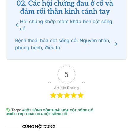
02. Các hội chứng đau ở cổ và
đám rối thần kinh cánh tay
Hội chứng khớp mỏm khớp bên cột sống
cổ
Bệnh thoái hóa cột sống cổ: Nguyên nhân,
phòng bệnh, điều trị
5
Article Rating
Tags:
CỘT SỐNG CỔ
THOÁI HÓA CỘT SỐNG CỔ
ĐIỀU TRỊ THOÁI HÓA CỘT SỐNG CỔ
CÙNG NỘI DUNG