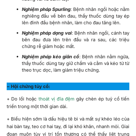
Nghiệm pháp Spurling
: Bệnh nhân ngồi hoặc nằm
nghiêng đầu về bên đau, thầy thuốc dùng tay ép
lên đỉnh đầu bệnh nhân, làm cho đau tăng lên.
Nghiệm pháp dạng vai
: Bệnh nhân ngồi, cánh tay
bên đau đưa lên trên đầu và ra sau, các triệu
chứng rễ giảm hoặc mất.
Nghiệm pháp kéo giãn cổ
: Bệnh nhân nằm ngửa,
thầy thuốc dùng tay giữ chẩm và cằm và kéo từ từ
theo trục dọc, làm giảm triệu chứng.
− Hội chứng tủy cổ:
+ Do lồi hoặc
thoát vị đĩa đệm
gây chèn ép tuỷ cổ tiến
triển trong một thời gian dài.
+ Biểu hiện sớm là dấu hiệu tê bì và mất sự khéo léo của
hai bàn tay, teo cơ hai tay, đi lại khó khăn, nhanh mỏi. Giai
đoạn muộn tùy vị trí tổn thương có thể thấy liệt trung