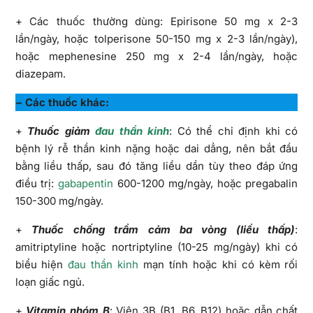
+ Các thuốc thường dùng: Epirisone 50 mg x 2-3
lần/ngày, hoặc tolperisone 50-150 mg x 2-3 lần/ngày),
hoặc mephenesine 250 mg x 2-4 lần/ngày, hoặc
diazepam.
− Các thuốc khác:
+
Thuốc giảm
đau thần kinh
: Có thể chỉ định khi có
bệnh lý rễ thần kinh nặng hoặc dai dẳng, nên bắt đầu
bằng liều thấp, sau đó tăng liều dần tùy theo đáp ứng
điều trị:
gabapentin
600-1200 mg/ngày, hoặc pregabalin
150-300 mg/ngày.
+
Thuốc chống trầm cảm ba vòng (liều thấp)
:
amitriptyline hoặc nortriptyline (10-25 mg/ngày) khi có
biểu hiện
đau thần kinh
mạn tính hoặc khi có kèm rối
loạn giấc ngủ.
+
Vitamin nhóm B
: Viên 3B (B1, B6, B12) hoặc dẫn chất