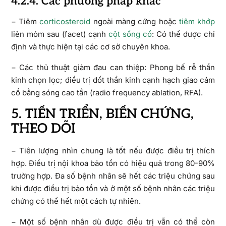
4.2.4. Các phương pháp khác
− Tiêm
corticosteroid
ngoài màng cứng hoặc
tiêm khớp
liên mỏm sau (facet) cạnh
cột sống cổ
: Có thể được chỉ
định và thực hiện tại các cơ sở chuyên khoa.
− Các thủ thuật giảm đau can thiệp: Phong bế rễ thần
kinh chọn lọc; điều trị đốt thần kinh cạnh hạch giao cảm
cổ bằng sóng cao tần (radio frequency ablation, RFA).
5. TIẾN TRIỂN, BIẾN CHỨNG,
THEO DÕI
− Tiên lượng nhìn chung là tốt nếu được điều trị thích
hợp. Điều trị nội khoa bảo tồn có hiệu quả trong 80-90%
trường hợp. Đa số bệnh nhân sẽ hết các triệu chứng sau
khi được điều trị bảo tồn và ở một số bệnh nhân các triệu
chứng có thể hết một cách tự nhiên.
− Một số bệnh nhân dù được điều trị vẫn có thể còn