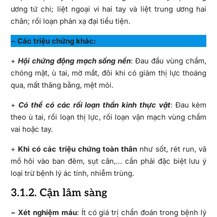
ương tứ chi; liệt ngoại vi hai tay và liệt trung ương hai
chân; rối loạn phản xạ đại tiểu tiện.
− Các triệu chứng khác:
+
Hội chứng động mạch sống nền
: Đau đầu vùng chẩm,
chóng mặt, ù tai, mờ mắt, đôi khi có giảm thị lực thoáng
qua, mất thăng bằng, mệt mỏi.
+
Có thể có các rối loạn thần kinh thực vật
: Đau kèm
theo ù tai, rối loạn thị lực, rối loạn vận mạch vùng chẩm
vai hoặc tay.
+
Khi có các triệu chứng toàn thân
như sốt, rét run, vã
mồ hôi vào ban đêm, sụt cân,… cần phải đặc biệt lưu ý
loại trừ bệnh lý ác tính, nhiễm trùng.
3.1.2. Cận lâm sàng
− Xét nghiệm máu
: Ít có giá trị chẩn đoán trong bệnh lý