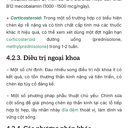
B12 mecobalamin (1000 -1500 mcg/ngày).
+
Corticosteroid
:
Trong một số trường hợp có biểu hiện
chèn ép rễ nặng và có tính chất cấp tính mà các thuốc
khác ít hiệu quả, có thể xem xét dùng một đợt ngắn hạn
corticosteroid
đường uống (prednisolone,
methylprednisolone
) trong 1-2 tuần.
4.2.3. Điều trị ngoại khoa
− Một số chỉ định: Đau nhiều song điều trị nội khoa ít có
kết quả, có tổn thương thần kinh nặng và tiến triển, có
chèn ép tủy cổ đáng kể.
− Một số phương pháp phẫu thuật chủ yếu: Chỉnh sửa
cột sống để giải phóng chèn ép thần kinh tại các lỗ tiếp
hợp bị hẹp, lấy nhân nhày
đĩa đệm
thoát vị, làm dính và
vững cột sống.