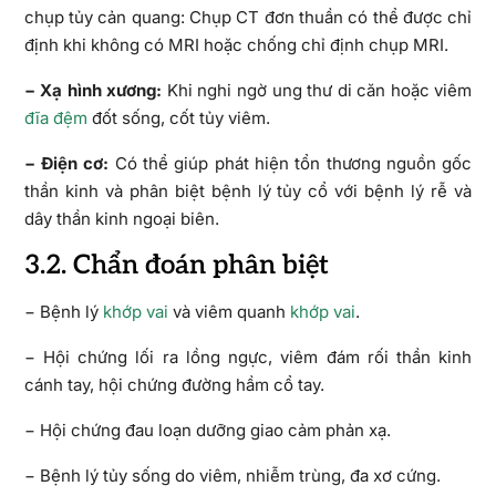
chụp tủy cản quang: Chụp CT đơn thuần có thể được chỉ
định khi không có MRI hoặc chống chỉ định chụp MRI.
− Xạ hình xương:
Khi nghi ngờ ung thư di căn hoặc viêm
đĩa đệm
đốt sống, cốt tủy viêm.
− Điện cơ:
Có thể giúp phát hiện tổn thương nguồn gốc
thần kinh và phân biệt bệnh lý tủy cổ với bệnh lý rễ và
dây thần kinh ngoại biên.
3.2. Chẩn đoán phân biệt
− Bệnh lý
khớp vai
và viêm quanh
khớp vai
.
− Hội chứng lối ra lồng ngực, viêm đám rối thần kinh
cánh tay, hội chứng đường hầm cổ tay.
− Hội chứng đau loạn dưỡng giao cảm phản xạ.
− Bệnh lý tủy sống do viêm, nhiễm trùng, đa xơ cứng.