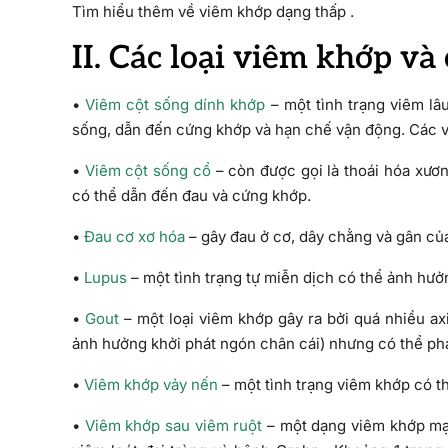
Tìm hiểu thêm về viêm khớp dạng thấp .
II. Các loại viêm khớp và
•
Viêm cột sống dính khớp
– một tình trạng viêm lâ
sống, dẫn đến cứng khớp và hạn chế vận động. Các v
•
Viêm cột sống cổ
– còn được gọi là thoái hóa xươ
có thể dẫn đến đau và cứng khớp.
•
Đau cơ xơ hóa
– gây đau ở cơ, dây chằng và gân của
•
Lupus
– một tình trạng tự miễn dịch có thể ảnh hư
•
Gout
– một loại viêm khớp gây ra bởi quá nhiều axi
ảnh hưởng khởi phát ngón chân cái) nhưng có thể phát
•
Viêm khớp vảy nến
– một tình trạng viêm khớp có t
•
Viêm khớp sau viêm ruột
– một dạng viêm khớp mạn 