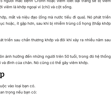
 5 người mắc bệnh Crohn hoặc viêm loét đại tràng sẽ bị viêm
 viêm là khớp ngoại vi (chi) và cột sống.
ớp, mắt và niệu đạo (ống mà nước tiểu đi qua). Nó phát triển
ục hoặc, ít gặp hơn, sau khi bị nhiễm trùng cổ họng (thấp khớp
át triển sau chấn thương khớp và đôi khi xảy ra nhiều năm sau
uôn ảnh hưởng đến những người trên 50 tuổi, trong đó hệ thống
i và đỉnh của chân. Nó cũng có thể gây viêm khớp.
ớp
uộc vào loại bạn có.
quan trọng nếu bạn có: