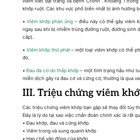
viêm loét đại tràng và bệnh Crohn . Khoảng 1 trong
khớp ruột. Các khu vực phổ biến nhất bị ảnh hưởng bởi
•
Viêm khớp phản ứng
– điều này có thể gây viêm kh
ngay sau khi bị nhiễm trùng đường ruột, đường sinh d
cấp).
•
Viêm khớp thứ phát
– một loại viêm khớp có thể ph
đó.
•
Đau đa cơ do thấp khớp
– một tình trạng hầu như l
miễn dịch gây ra đau cơ và cứng cơ, thường là qua va
III. Triệu chứng viêm kh
Các triệu chứng viêm khớp bạn gặp sẽ thay đổi tùy th
Đây là lý do tại sao việc chẩn đoán chính xác là rất 
• Đau khớp, đau và cứng khớp
• Viêm trong và xung quanh khớp
• Hạn chế vận động của khớp