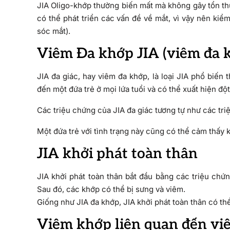
JIA Oligo-khớp thường biến mất mà không gây tổn th
có thể phát triển các vấn đề về mắt, vì vậy nên ki
sóc mắt).
Viêm Đa khớp JIA (viêm đa 
JIA đa giác, hay viêm đa khớp, là loại JIA phổ biến
đến một đứa trẻ ở mọi lứa tuổi và có thể xuất hiện độ
Các triệu chứng của JIA đa giác tương tự như các tr
Một đứa trẻ với tình trạng này cũng có thể cảm thấy k
JIA khởi phát toàn thân
JIA khởi phát toàn thân bắt đầu bằng các triệu chứn
Sau đó, các khớp có thể bị sưng và viêm.
Giống như JIA đa khớp, JIA khởi phát toàn thân có th
Viêm khớp liên quan đến vi