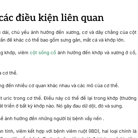
 các điều kiện liên quan
u dài, chủ yếu ảnh hưởng đến xương, cơ và dây chằng của cột
ấn đề khác có thể bao gồm sưng gân, mắt cá và khớp lớn.
ng khớp, viêm
cột sống cổ
ảnh hưởng đến khớp và xương ở cổ,
 cơ thể.
ởng đến nhiều cơ quan khác nhau và các mô của cơ thể.
t uric trong cơ thể. Điều này có thể để lại trong khớp (thường
 triển ở bất kỳ khớp nào. Nó gây đau dữ dội, đỏ và sưng.
hể ảnh hưởng đến những người bị bệnh vẩy nến .
tính, viêm kết hợp với bệnh viêm ruột (IBD), hai loại chính là