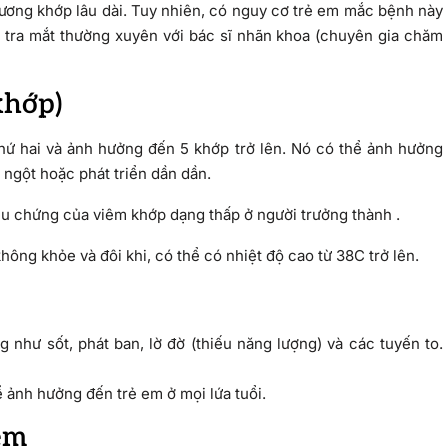
ương khớp lâu dài. Tuy nhiên, có nguy cơ trẻ em mắc bệnh này
ểm tra mắt thường xuyên với bác sĩ nhãn khoa (chuyên gia chăm
khớp)
 thứ hai và ảnh hưởng đến 5 khớp trở lên. Nó có thể ảnh hưởng
t ngột hoặc phát triển dần dần.
iệu chứng của viêm khớp dạng thấp ở người trưởng thành .
hông khỏe và đôi khi, có thể có nhiệt độ cao từ 38C trở lên.
g như sốt, phát ban, lờ đờ (thiếu năng lượng) và các tuyến to.
ể ảnh hưởng đến trẻ em ở mọi lứa tuổi.
êm