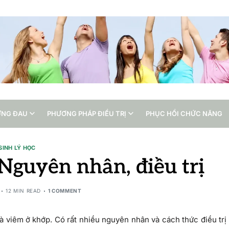
ỨNG ĐAU
PHƯƠNG PHÁP ĐIỀU TRỊ
PHỤC HỒI CHỨC NĂNG
SINH LÝ HỌC
Nguyên nhân, điều trị
12 MIN READ
1 COMMENT
à viêm ở khớp. Có rất nhiều nguyên nhân và cách thức điều trị