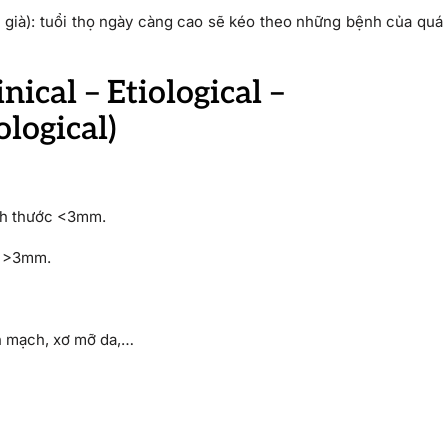
ời già): tuổi thọ ngày càng cao sẽ kéo theo những bệnh của quá
ical – Etiological –
logical)
ích thước <3mm.
ớc >3mm.
nh mạch, xơ mỡ da,…