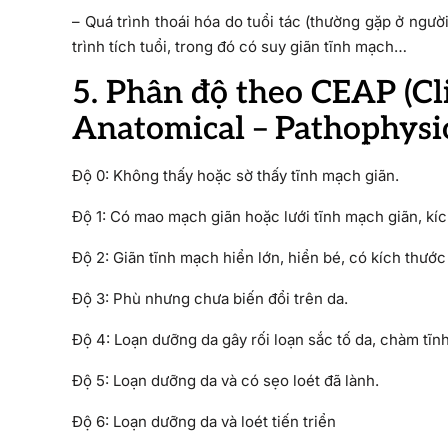
– Quá trình thoái hóa do tuổi tác (thường gặp ở ngư
trình tích tuổi, trong đó có suy giãn tĩnh mạch…
5. Phân độ theo CEAP (Clin
Anatomical – Pathophysio
Độ 0: Không thấy hoặc sờ thấy tĩnh mạch giãn.
Độ 1: Có mao mạch giãn hoặc lưới tĩnh mạch giãn, k
Độ 2: Giãn tĩnh mạch hiển lớn, hiển bé, có kích thư
Độ 3: Phù nhưng chưa biến đổi trên da.
Độ 4: Loạn dưỡng da gây rối loạn sắc tố da, chàm tĩ
Độ 5: Loạn dưỡng da và có sẹo loét đã lành.
Độ 6: Loạn dưỡng da và loét tiến triển