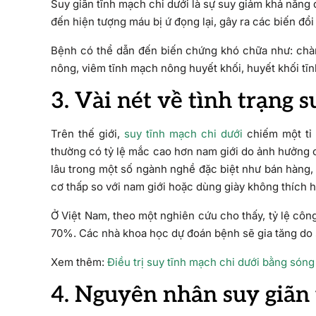
Suy giãn tĩnh mạch chi dưới là sự suy giảm khả năng 
đến hiện tượng máu bị ứ đọng lại, gây ra các biến đ
Bệnh có thể dẫn đến biến chứng khó chữa như: chàm
nông, viêm tĩnh mạch nông huyết khối, huyết khối t
3. Vài nét về tình trạng 
Trên thế giới,
suy tĩnh mạch chi dưới
chiếm một tỉ 
thường có tỷ lệ mắc cao hơn nam giới do ảnh hưởng củ
lâu trong một số ngành nghề đặc biệt như bán hàng, t
cơ thấp so với nam giới hoặc dùng giày không thích 
Ở Việt Nam, theo một nghiên cứu cho thấy, tỷ lệ côn
70%. Các nhà khoa học dự đoán bệnh sẽ gia tăng do s
Xem thêm:
Điều trị suy tĩnh mạch chi dưới bằng sóng
4. Nguyên nhân suy giãn 