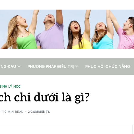
ỨNG ĐAU
PHƯƠNG PHÁP ĐIỀU TRỊ
PHỤC HỒI CHỨC NĂNG
SINH LÝ HỌC
h chi dưới là gì?
10 MIN READ
2 COMMENTS