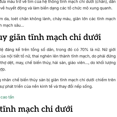
đưa máu trở về tim của hệ thống tĩnh mạch chi dưới (chân), dẫn
ổi về huyết động và làm biến dạng các tổ chức mô xung quanh.
 da, loét chân không lành, chảy máu, giãn lớn các tĩnh mạch
ĩnh mạch sâu…
suy giãn tĩnh mạch chi dưới
lệ đáng kể trên tổng số dân, trong đó có 70% là nữ. Nữ giới
a nội tiết tố nữ, thai nghén lên thành tĩnh mạch, do phải đứng
hợ dệt, may, chế biến thủy, hải sản, giáo viên…, do khối lượng
hợp.
g nhân chế biến thủy sản bị giãn tĩnh mạch chi dưới chiếm trên
ự phát triển của nền kinh tế và thay đổi nếp sống.
 cao tần
tĩnh mạch chi dưới