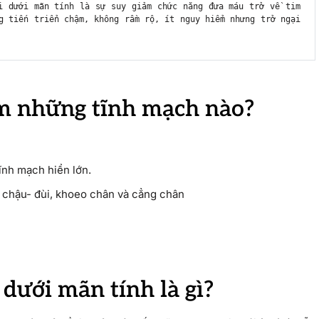
i dưới mãn tính là sự suy giảm chức năng đưa máu trở về tim 
g tiến triển chậm, không rầm rộ, ít nguy hiểm nhưng trở ngại 
ồm những tĩnh mạch nào?
ĩnh mạch hiển lớn.
 chậu- đùi, khoeo chân và cẳng chân
 dưới mãn tính là gì?