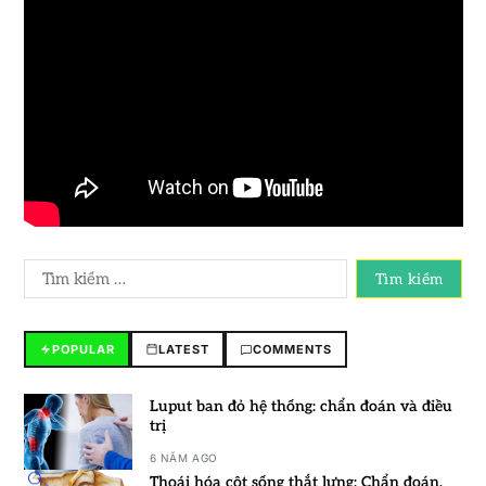
POPULAR
LATEST
COMMENTS
Luput ban đỏ hệ thống: chẩn đoán và điều
trị
6 NĂM AGO
Thoái hóa cột sống thắt lưng: Chẩn đoán,