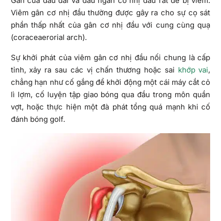
Gân của đầu dài và đầu ngắn cơ nhị đầu rất dễ bị viêm.
Viêm gân cơ nhị đầu thường được gây ra cho sự cọ sát
phần thấp nhất của gân cơ nhị đầu với cung cùng quạ
(coraceaerorial arch).
Sự khởi phát của viêm gân cơ nhị đầu nối chung là cấp
tỉnh, xảy ra sau các vị chấn thương hoặc sai
khớp vai
,
chẳng hạn như cố gắng để khởi động một cái máy cắt cỏ
lì lợm, cố luyện tập giao bóng qua đầu trong môn quần
vợt, hoặc thực hiện một đà phát tổng quá mạnh khi cố
đánh bóng golf.