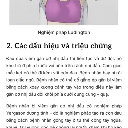
Nghiệm pháp Ludington
2. Các dấu hiệu và triệu chứng
Đau của viêm gân cơ nhị đầu thì liên tục và dữ dội, nó
khu trú ở phía trước vai bên trên rãnh nhị đầu. Cảm giác
mắc kẹt có thể đi kèm với cơn đau. Bệnh nhân hay bị rối
loạn giấc ngủ. Bệnh nhân có thể cố gắng ép gân bị viêm
bằng cách xoay xương cánh tay vào trong điều này làm
gân cơ nhị đầu dời khỏi phía dưới cung cùng – quạ.
Bệnh nhân bị viêm gân cơ nhị đầu có nghiệm pháp
Yergason dương tính – đó là nghiệm pháp tạo ra cơn đau
bằng cách bệnh nhân gồng tay ở tư thế cổng tay ngửa,
khuỷu tay vuông góc để chống lại người khám khi họ kéo