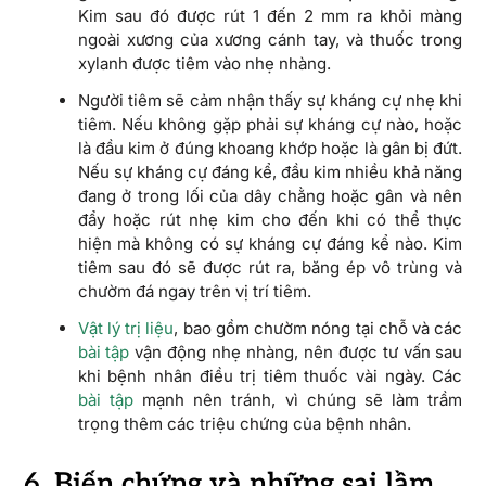
Kim sau đó được rút 1 đến 2 mm ra khỏi màng
ngoài xương của xương cánh tay, và thuốc trong
xylanh được tiêm vào nhẹ nhàng.
Người tiêm sẽ cảm nhận thấy sự kháng cự nhẹ khi
tiêm. Nếu không gặp phải sự kháng cự nào, hoặc
là đầu kim ở đúng khoang khớp hoặc là gân bị đứt.
Nếu sự kháng cự đáng kể, đầu kim nhiều khả năng
đang ở trong lối của dây chằng hoặc gân và nên
đẩy hoặc rút nhẹ kim cho đến khi có thể thực
hiện mà không có sự kháng cự đáng kể nào. Kim
tiêm sau đó sẽ được rút ra, băng ép vô trùng và
chườm đá ngay trên vị trí tiêm.
Vật lý trị liệu
, bao gồm chườm nóng tại chỗ và các
bài tập
vận động nhẹ nhàng, nên được tư vấn sau
khi bệnh nhân điều trị tiêm thuốc vài ngày. Các
bài tập
mạnh nên tránh, vì chúng sẽ làm trầm
trọng thêm các triệu chứng của bệnh nhân.
6. Biến chứng và những sai lầm