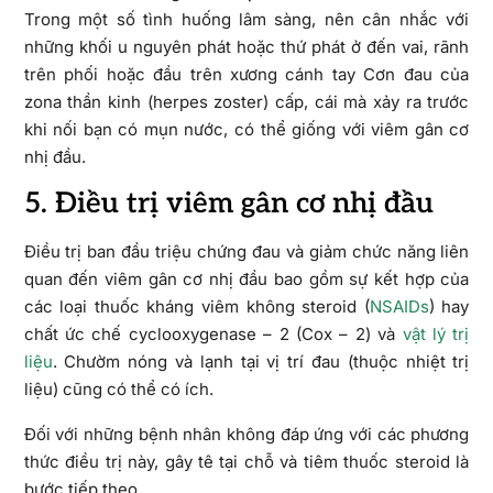
Trong một số tình huống lâm sàng, nên cân nhắc với
những khối u nguyên phát hoặc thứ phát ở đến vai, rãnh
trên phối hoặc đầu trên xương cánh tay Cơn đau của
zona thần kinh (herpes zoster) cấp, cái mà xảy ra trước
khi nối bạn có mụn nước, có thể giống với viêm gân cơ
nhị đầu.
5. Điều trị viêm gân cơ nhị đầu
Điều trị ban đầu triệu chứng đau và giảm chức năng liên
quan đến viêm gân cơ nhị đầu bao gồm sự kết hợp của
các loại thuốc kháng viêm không steroid (
NSAIDs
) hay
chất ức chế cyclooxygenase – 2 (Cox – 2) và
vật lý trị
liệu
. Chườm nóng và lạnh tại vị trí đau (thuộc nhiệt trị
liệu) cũng có thể có ích.
Đối với những bệnh nhân không đáp ứng với các phương
thức điều trị này, gây tê tại chỗ và tiêm thuốc steroid là
bước tiếp theo.