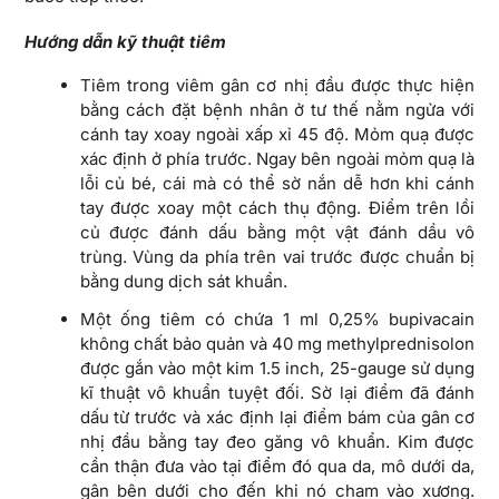
Hướng dẫn kỹ thuật tiêm
Tiêm trong viêm gân cơ nhị đầu được thực hiện
bằng cách đặt bệnh nhân ở tư thế nằm ngửa với
cánh tay xoay ngoài xấp xỉ 45 độ. Mỏm quạ được
xác định ở phía trước. Ngay bên ngoài mỏm quạ là
lỗi củ bé, cái mà có thể sờ nắn dễ hơn khi cánh
tay được xoay một cách thụ động. Điểm trên lồi
củ được đánh dấu bằng một vật đánh dầu vô
trùng. Vùng da phía trên vai trước được chuẩn bị
bằng dung dịch sát khuẩn.
Một ống tiêm có chứa 1 ml 0,25% bupivacain
không chất bảo quản và 40 mg methylprednisolon
được gắn vào một kim 1.5 inch, 25-gauge sử dụng
kĩ thuật vô khuẩn tuyệt đối. Sờ lại điểm đã đánh
dấu từ trước và xác định lại điểm bám của gân cơ
nhị đầu bằng tay đeo găng vô khuẩn. Kim được
cần thận đưa vào tại điểm đó qua da, mô dưới da,
gân bên dưới cho đến khi nó chạm vào xương.