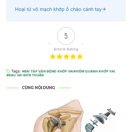
Hoại tử vô mạch khớp ổ chảo cánh tay
5
Article Rating
Tags:
BÀI TẬP VẬN ĐỘNG KHỚP VAI
VIÊM QUANH KHỚP VAI
ĐAU VAI ĐƠN THUẦN
CÙNG NỘI DUNG