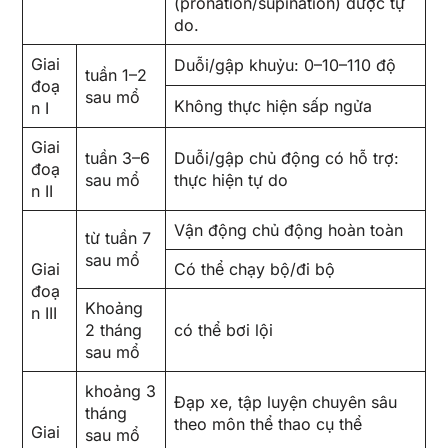
(pronation/supination) được tự
do.
Giai
Duỗi/gập khuỷu: 0–10–110 độ
tuần 1–2
đoạ
sau mổ
Không thực hiện sấp ngửa
n I
Giai
tuần 3–6
Duỗi/gập chủ động có hỗ trợ:
đoạ
sau mổ
thực hiện tự do
n II
Vận động chủ động hoàn toàn
từ tuần 7
sau mổ
Giai
Có thể chạy bộ/đi bộ
đoạ
Khoảng
n III
2 tháng
có thể bơi lội
sau mổ
khoảng 3
Đạp xe, tập luyện chuyên sâu
tháng
theo môn thể thao cụ thể
Giai
sau mổ