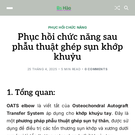
PHỤC HỒI CHỨC NĂNG
Phục hồi chức năng sau
phẫu thuật ghép sụn khớp
khuỷu
25 THÁNG 4, 2025
5 MIN READ
0 COMMENTS
1. Tổng quan:
OATS elbow
là viết tắt của
Osteochondral Autograft
Transfer System
áp dụng cho
khớp khuỷu tay
. Đây là
một
phương pháp phẫu thuật ghép sụn tự thân
, được sử
dụng để điều trị các tổn thương sụn khớp và xương dưới