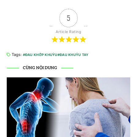
5
Article Rating
Tags:
ĐAU KHỚP KHUỶU
ĐAU KHUỶU TAY
CÙNG NỘI DUNG