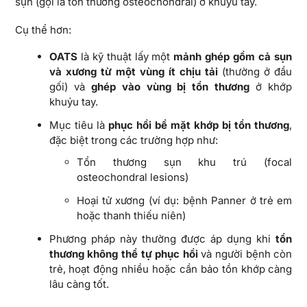
sụn (gọi là tổn thương osteochondral) ở khuỷu tay.
Cụ thể hơn:
OATS
là kỹ thuật lấy một
mảnh ghép gồm cả sụn
và xương từ một vùng ít chịu tải
(thường ở đầu
gối) và
ghép vào vùng bị tổn thương
ở khớp
khuỷu tay.
Mục tiêu là
phục hồi bề mặt khớp bị tổn thương
,
đặc biệt trong các trường hợp như:
Tổn thương sụn khu trú (focal
osteochondral lesions)
Hoại tử xương (ví dụ: bệnh Panner ở trẻ em
hoặc thanh thiếu niên)
Phương pháp này thường được áp dụng khi
tổn
thương không thể tự phục hồi
và người bệnh còn
trẻ, hoạt động nhiều hoặc cần bảo tồn khớp càng
lâu càng tốt.