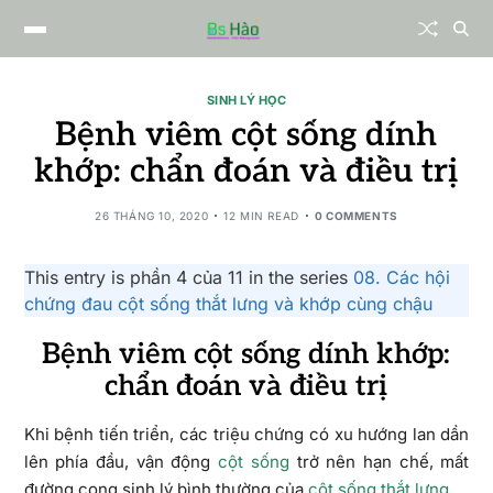
SINH LÝ HỌC
Bệnh viêm cột sống dính
khớp: chẩn đoán và điều trị
26 THÁNG 10, 2020
12 MIN READ
0 COMMENTS
This entry is phần 4 của 11 in the series
08. Các hội
chứng đau cột sống thắt lưng và khớp cùng chậu
Bệnh viêm cột sống dính khớp:
chẩn đoán và điều trị
Khi bệnh tiến triển, các triệu chứng có xu hướng lan dần
lên phía đầu, vận động
cột sống
trở nên hạn chế, mất
đường cong sinh lý bình thường của
cột sống thắt lưng