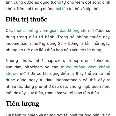
tính cũng được áp dụng tương tự cho viêm cột sống dính
khớp. Nên coi trọng những
bài tập
tư thế và tập thở.
Điều trị thuốc
Các
thuốc chống viêm giảm đau không steroid
được sử
dụng trong điều trị bệnh. Trong số những thuốc này,
indomethacin thường dùng 25 – 50mg, 3 lần mỗi ngày,
nhưng có thể cho liều thấp hơn nếu vẫn có tác dụng.
Những thuốc như naproxen, fenoprofen, tolmetin,
sunlidac, piroxicam và các
thuốc chống viêm không
steroid
mới hơn có tác dụng điều trị thay thế và có thể
được dùng ngay từ đầu. Indomethacin có thể gây ra
nhiều tác dụng phụ như đau đầu, chóng mặt, buồn nôn,
loét dạ dày, suy thận, trầm cảm và rối loạn tâm thần.
Tiên lượng
Lui bệnh tự nhiên và những đợt tái phát thường gặp và có