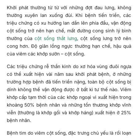
Khởi phát thường từ từ với những đợt đau lưng, không
thường xuyên lan xuống đùi. Khi bệnh tiến triển, các
triệu chứng có xu hướng lan dần lên phía đầu, vận động
cột sống trở nên hạn chế, mất đường cong sinh lý bình
thường của
cột sống thắt lưng
, cột sống lưng trở nên
cong hơn. Độ giãn lồng ngực thường hạn chế, hậu quả
của viêm các khớp sườn – cột sống.
Các triệu chứng rễ thần kinh do xơ hóa vùng đuôi ngựa
có thể xuất hiện vài năm sau khởi phát bệnh, ở những
trường hợp bệnh đã tiến triển nặng, toàn bộ cột sống bị
dính không thể vận động được ở bất kì tư thế nào. Viêm
khớp cấp tạm thời của các khớp ngoại vi xuất hiện trong
khoảng 50% bệnh nhân và những tổn thương khớp vĩnh
viễn (thường là khớp gối và khớp háng) xuất hiện ở 25%
bệnh nhân.
Bệnh tim do viêm cột sống, đặc trưng chủ yếu là rối loạn