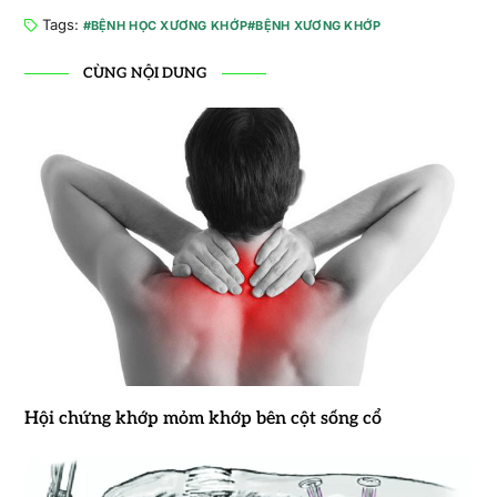
Tags:
BỆNH HỌC XƯƠNG KHỚP
BỆNH XƯƠNG KHỚP
CÙNG NỘI DUNG
Hội chứng khớp mỏm khớp bên cột sống cổ