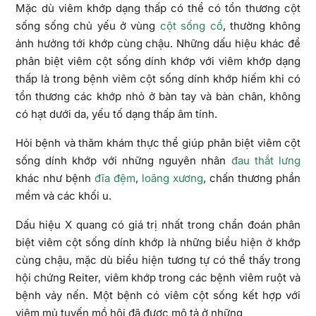
Mặc dù viêm khớp dạng thấp có thể có tổn thương cột
sống sống chủ yếu ở vùng
cột sống cổ
, thường không
ảnh hưởng tới khớp cùng chậu. Những dấu hiệu khác để
phân biệt viêm cột sống dính khớp với viêm khớp dạng
thấp là trong bệnh viêm cột sống dính khớp hiếm khi có
tổn thương các khớp nhỏ ở bàn tay và bàn chân, không
có hạt dưới da, yếu tố dạng thấp âm tính.
Hỏi bệnh và thăm khám thực thể giúp phân biệt viêm cột
sống dính khớp với những nguyên nhân
đau thắt lưng
khác như bệnh
đĩa đệm
,
loãng xương
, chấn thương phần
mềm và các khối u.
Dấu hiệu X quang có giá trị nhất trong chẩn đoán phân
biệt viêm cột sống dính khớp là những biểu hiện ở khớp
cùng chậu, mặc dù biểu hiện tương tự có thể thấy trong
hội chứng Reiter, viêm khớp trong các bệnh viêm ruột và
bệnh vảy nến. Một bệnh có viêm cột sống kết hợp với
viêm mủ tuyến mồ hôi đã được mô tả ở những