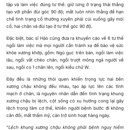
tập và làm việc đúng tư thế: giữ lưng ở trạng thái thẳng
tạo với phần đùi góc 90 độ; mắt luôn nhìn thẳng để hạn
chế tình trạng cổ thường xuyên phải cúi xuống gây mỏi
cổ; hai chân và đùi tạo ở tư thế góc 90 độ.
Đặc biệt, bác sĩ Hào cũng đưa ra khuyến cáo về 6 tư thế
ngồi làm việc mà mọi người cần tránh xa để bảo vệ sức
khỏe xương khớp, gồm: Ngủ gục trên bàn, ngồi làm việc
lâu, ngồi vắt chéo chân, ngồi trượt mông ngả người về
sau, ngồi co 1 chân lên, ngồi kiểu chữ W.
Đây đều là những thói quen khiến trọng lực hai bên
xương chậu không đều nhau, tạo áp lực lên các tĩnh
mạch ở chân, là nguyên nhân dẫn đến tình trạng khung
xương chậu bị lệch, cột sống có xu hướng cong lại gây
lệch trọng tâm cơ thể, khiến người bệnh bước đi không
cân đối, mất thẩm mỹ, cản trở sinh hoạt hàng ngày.
“
Lệch khung xương chậu không phải bệnh nguy hiểm