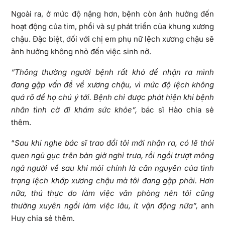
Ngoài ra, ở mức độ nặng hơn, bệnh còn ảnh hưởng đến
hoạt động của tim, phổi và sự phát triển của khung xương
chậu. Đặc biệt, đối với chị em phụ nữ lệch xương chậu sẽ
ảnh hưởng không nhỏ đến việc sinh nở.
“Thông thường người bệnh rất khó để nhận ra mình
đang gặp vấn đề về xương chậu, vì mức độ lệch không
quá rõ để họ chú ý tới. Bệnh chỉ được phát hiện khi bệnh
nhân tình cờ đi khám sức khỏe”,
bác sĩ Hào chia sẻ
thêm.
“
Sau khi nghe bác sĩ trao đổi tôi mới nhận ra, có lẽ thói
quen ngủ gục trên bàn giờ nghỉ trưa, rồi ngồi trượt mông
ngả người về sau khi mỏi chính là căn nguyên của tình
trạng lệch khớp xương chậu mà tôi đang gặp phải. Hơn
nữa, thú thực do làm việc văn phòng nên tôi cũng
thường xuyên ngồi làm việc lâu, ít vận động nữa”,
anh
Huy chia sẻ thêm
.