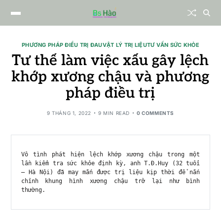
PHƯƠNG PHÁP ĐIỀU TRỊ ĐAU
VẬT LÝ TRỊ LIỆU
TƯ VẤN SỨC KHỎE
Tư thế làm việc xấu gây lệch
khớp xương chậu và phương
pháp điều trị
9 THÁNG 1, 2022
9 MIN READ
0 COMMENTS
Vô tình phát hiện lệch khớp xương chậu trong một 
lần kiểm tra sức khỏe định kỳ, anh T.Đ.Huy (32 tuổi 
– Hà Nội) đã may mắn được trị liệu kịp thời để nắn 
chỉnh khung hình xương chậu trở lại như bình 
thường.