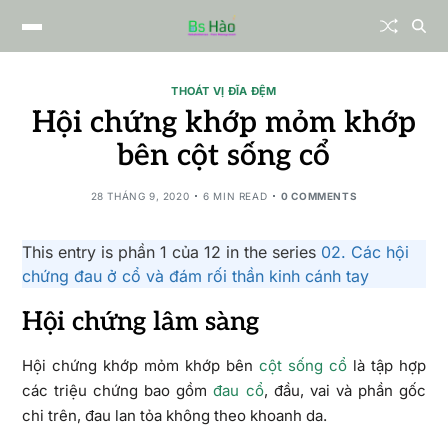
THOÁT VỊ ĐĨA ĐỆM
Hội chứng khớp mỏm khớp
bên cột sống cổ
28 THÁNG 9, 2020
6 MIN READ
0 COMMENTS
This entry is phần 1 của 12 in the series
02. Các hội
chứng đau ở cổ và đám rối thần kinh cánh tay
Hội chứng lâm sàng
Hội chứng khớp mỏm khớp bên
cột sống cổ
là tập hợp
các triệu chứng bao gồm
đau cổ
, đầu, vai và phần gốc
chi trên, đau lan tỏa không theo khoanh da.