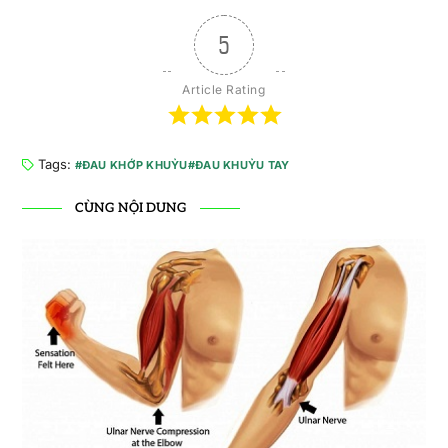
5
Article Rating
Tags:
ĐAU KHỚP KHUỶU
ĐAU KHUỶU TAY
CÙNG NỘI DUNG