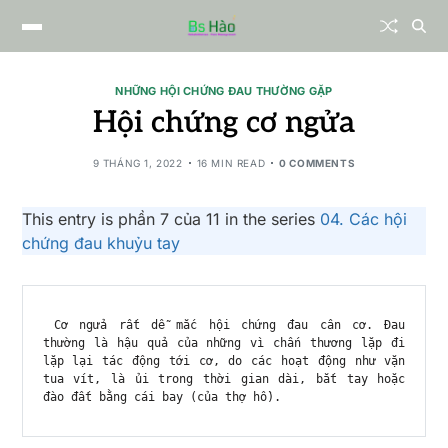
NHỮNG HỘI CHỨNG ĐAU THƯỜNG GẶP
Hội chứng cơ ngửa
9 THÁNG 1, 2022
16 MIN READ
0 COMMENTS
This entry is phần 7 của 11 in the series
04. Các hội
chứng đau khuỷu tay
 Cơ ngửa rất dễ mắc hội chứng đau cân cơ. Đau 
thường là hậu quả của những vì chấn thương lặp đi 
lặp lại tác động tới cơ, do các hoạt động như vặn 
tua vít, là ủi trong thời gian dài, bắt tay hoặc 
đào đất bằng cái bay (của thợ hồ). 