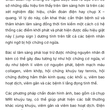
sở những dấu hiệu tìm thấy trên lâm sàng hơn là trên các
xét nghiệm đặc hiệu, chẩn đoán điện hay chụp X –
quang. Vì lý do này, cần khai thác cẩn thận bệnh sử và
thăm khám lâm sàng đồng thời tìm kiếm một cách có hệ
thống các điểm khởi phát và phát hiện được dấu hiệu giật
nảy ( jump sign ) dương tính trên tất cả các bệnh nhân
nghi ngờ bị hội chứng cơ ngửa.
Bác sĩ lâm sàng phải loại trừ được những nguyên nhân đi
kèm có thể gây đau tương tự như hội chứng cơ ngửa, ví
dụ như bệnh lí viêm cơ nguyên phát, bệnh mạch máu
collagen, viêm khớp, hội chứng khuỷu tay tennis, hội
chứng đường hầm thần kinh quay, các khối u, viêm bao
hoạt dịch, viêm gân và các bệnh lí lắng đọng tinh thể.
Các phương pháp chẩn đoán hình ảnh, bao gồm cả chụp
MRI khuỷu tay, có thể giúp phát hiện các bất thường
khác vùng khuỷu, viêm gân và viêm bao hoạt dịch. Điện